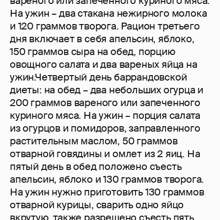
вареного или запеченного куриного мяса.
На ужин – два стакана нежирного молока
и 120 граммов творога. Рацион третьего
дня включает в себя апельсин, яблоко,
150 граммов сыра на обед, порцию
овощного салата и два вареных яйца на
ужин.Четвертый день баррандовской
диеты: на обед – два небольших огурца и
200 граммов вареного или запеченного
куриного мяса. На ужин – порция салата
из огурцов и помидоров, заправленного
растительным маслом, 50 граммов
отварной говядины и омлет из 2 яиц. На
пятый день в обед положено съесть
апельсин, яблоко и 130 граммов творога.
На ужин нужно приготовить 130 граммов
отварной курицы, сварить одно яйцо
вкрутую, также разрешено съесть пять