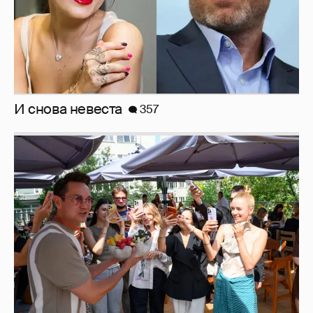
И снова невеста
357