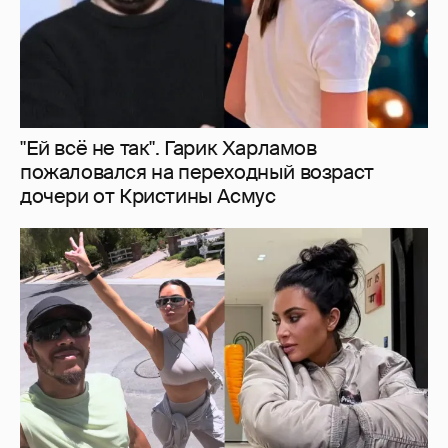
Льюис Хэмилтон отдыхает со своей
возлюбленной Ким Кардашьян
1