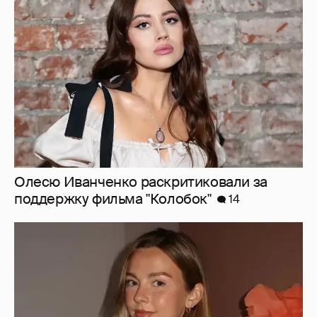
Олесю Иванченко раскритиковали за
поддержку фильма "Колобок"
14
Умерла 26-летняя инфлюенсерша Сидни
Тоул, которую обвиняли в том, что её рак
"ненастоящий"
7