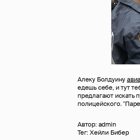
Алеку Болдуину
ави
едешь себе, и тут т
предлагают искать пу
полицейского. "Паре
Автор:
admin
Тег:
Хейли Бибер