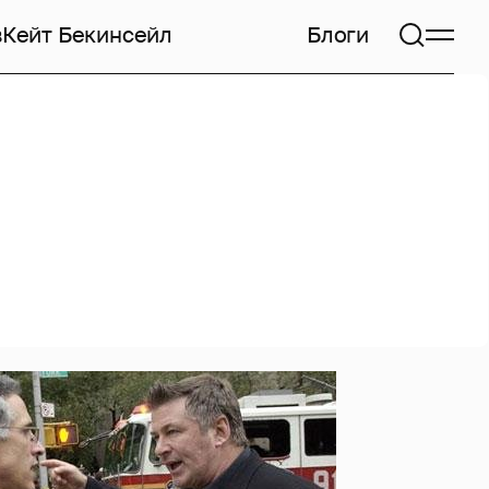
в
Кейт Бекинсейл
Блоги