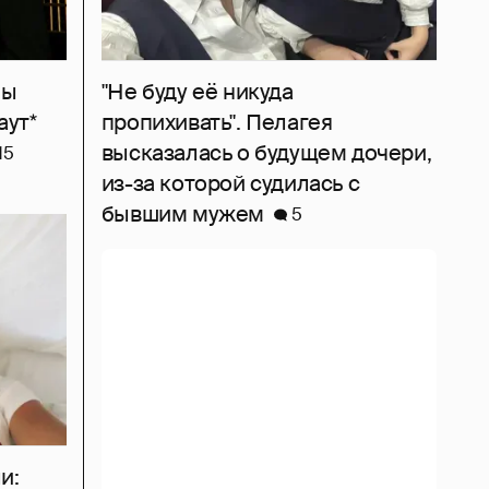
ны
"Не буду её никуда
аут*
пропихивать". Пелагея
высказалась о будущем дочери,
15
из-за которой судилась с
бывшим мужем
5
и: