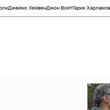
оли
Джеймс Хейвен
Джон Войт
Гарик Харламо