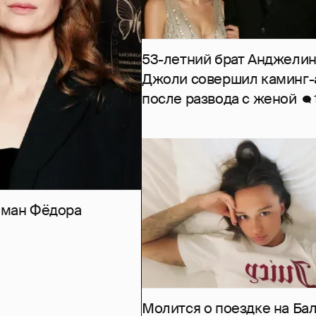
53-летний брат Анджели
Джоли совершил каминг-
после развода с женой
роман Фёдора
Молится о поездке на Бал