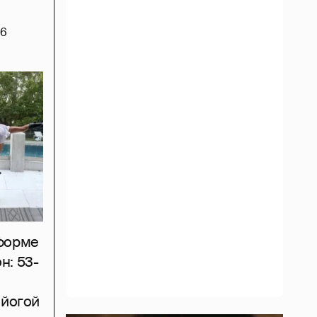
6
тформе
н: 53-
 йогой