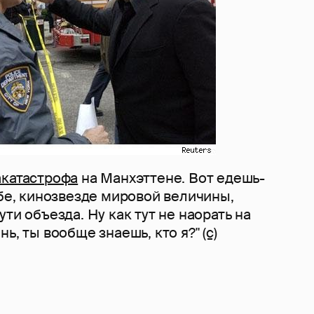
акатастрофа
на Манхэттене. Вот едешь-
ебе, кинозвезде мировой величины,
ти объезда. Ну как тут не наорать на
нь, ты вообще знаешь, кто я?"
(с)