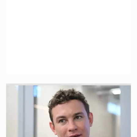
Никита Кологривый высказался насчёт
ИИ
1