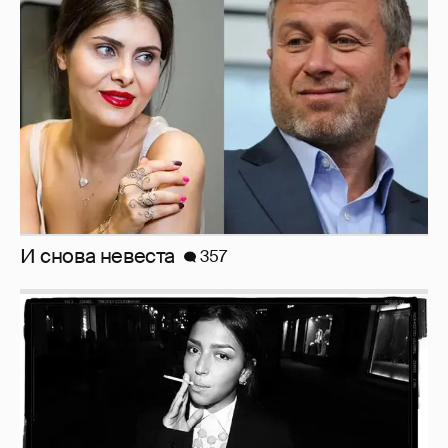
И снова невеста
357
Рублёвские дочки
187