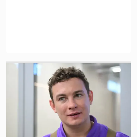
Никита Кологривый высказался насчёт
ИИ
1