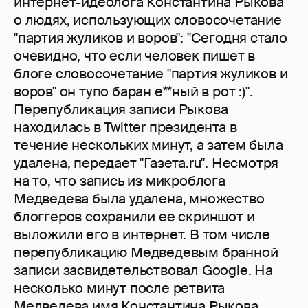
интернет-идеолога Константина Рыкова
о людях, использующих словосочетание
"партия жуликов и воров": "Сегодня стало
очевидно, что если человек пишет в
блоге словосочетание "партия жуликов и
воров" он тупо баран е**ный в рот :)".
Перепубликация записи Рыкова
находилась в Twitter президента в
течение нескольких минут, а затем была
удалена, передает "Газета.ru". Несмотря
на то, что запись из микроблога
Медведева была удалена, множество
блоггеров сохранили ее скриншот и
выложили его в интернет. В том числе
перепубликацию Медведевым бранной
записи засвидетельствовал Google. На
несколько минут после ретвита
Медведева имя Константина Рыкова