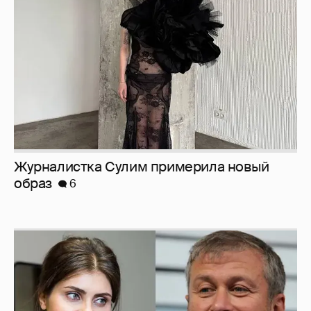
образ
6
И снова невеста
357