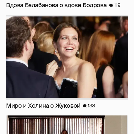
Softporn
204