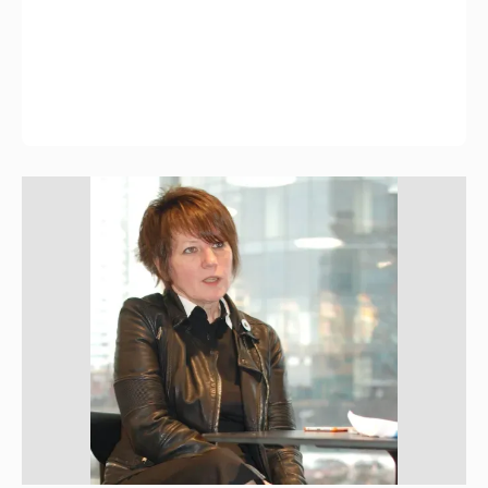
Миро и Холина о Жуковой
138