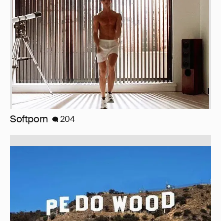
Голливудские сплетни (18+) слабонервным
и беременным не смотреть!
270