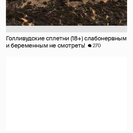
Наши "селебрити" вживую)
474
Наденька и простые люди
268