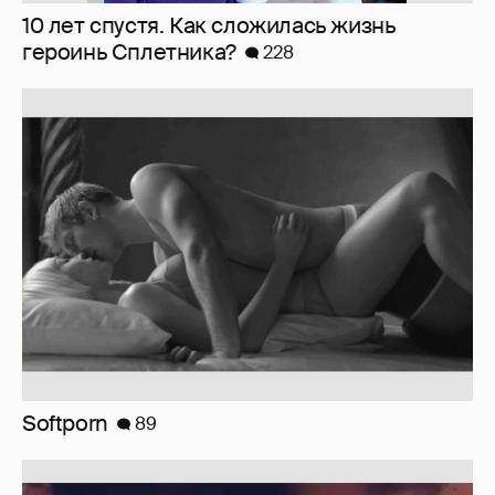
Softporn
89