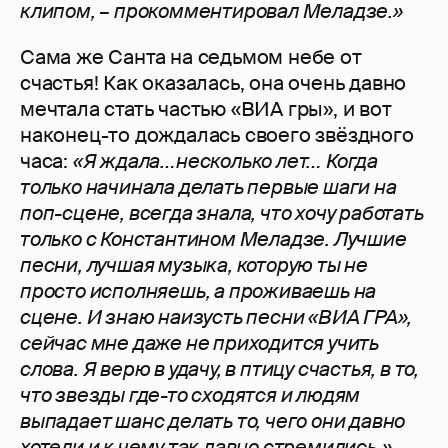
клипом, – прокомментировал Меладзе.»
Сама же Санта на седьмом небе от
счастья! Как оказалась, она очень давно
мечтала стать частью «ВИА гры», и вот
наконец-то дождалась своего звёздного
часа:
«Я ждала…несколько лет… Когда
только начинала делать первые шаги на
поп-сцене, всегда знала, что хочу работать
только с Константином Меладзе. Лучшие
песни, лучшая музыка, которую ты не
просто исполняешь, а проживаешь на
сцене. И знаю наизусть песни «ВИА ГРА»,
сейчас мне даже не приходится учить
слова. Я верю в удачу, в птицу счастья, в то,
что звезды где-то сходятся и людям
выпадает шанс делать то, чего они давно
хотели и к чему так давно стремились.»