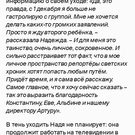
информацию о своём уходе:
«Да, это
правда, с 1 декабря я больше не
гастролирую с группой. Мне не хочется
делать каких-то громких заявлений.
Просто я жду второго ребёнка, –
рассказала Надежда. – И для меня это
таинство, очень личное, сокровенное. И
сильно расстраивает тот факт, что в мое
личное пространство репортёры светских
хроник хотят попасть любым путём.
Придёт время, и я сама всё расскажу.
Самое главное, что я хочу сейчас сказать –
так это выразить благодарность
Константину, Еве, Альбине и нашему
директору Артуру».
В тень уходить Надя не планирует: она
продолжит работать на телевидении в