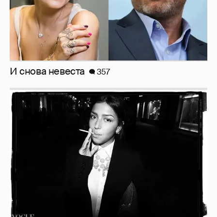
И снова невеста
357