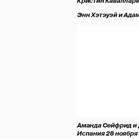
Кристин Каваллари
Энн Хэтэуэй и Ада
Аманда Сейфрид и 
Испания 28 ноября