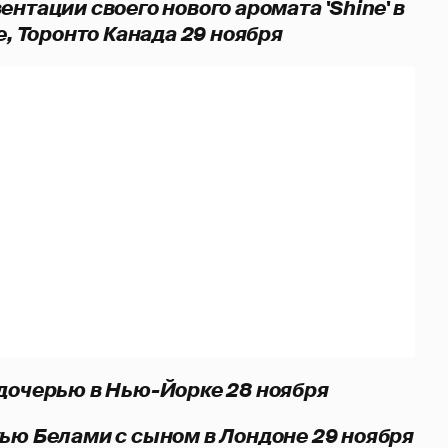
ентации своего нового аромата 'Shine' в
e, Торонто Канада 29 ноября
 дочерью в Нью-Йорке 28 ноября
тью Белами с сыном в Лондоне 29 ноября