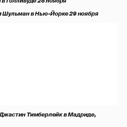
 в Голливуде 28 ноября
м Шульман в Нью-Йорке 29 ноября
Джастин Тимберлейк в Мадриде,