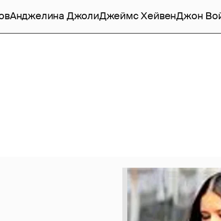
ов
Анджелина Джоли
Джеймс Хейвен
Джон Во