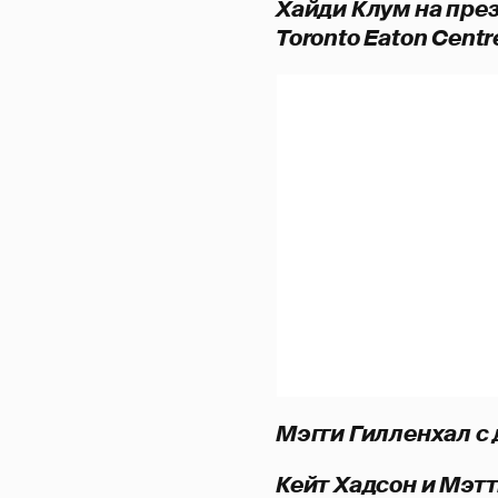
Хайди Клум на през
Toronto Eaton Centr
Мэгги Гилленхал с
Кейт Хадсон и Мэт