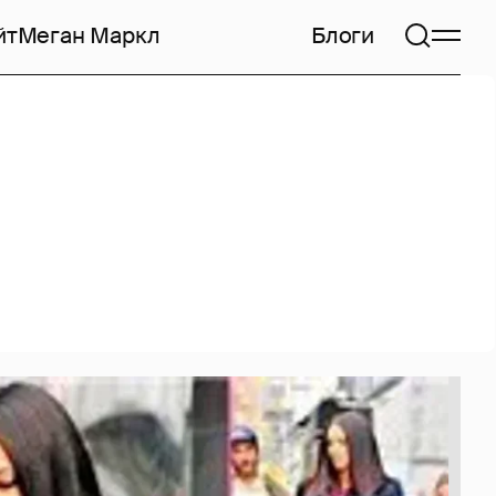
йт
Меган Маркл
Блоги