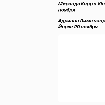
Миранда Керр в Victo
ноября
Адриана Лима напр
Йорке 29 ноября