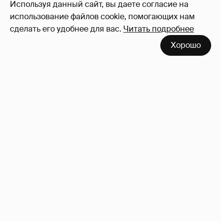
Используя данный сайт, вы даете согласие на
использование файлов cookie, помогающих нам
сделать его удобнее для вас.
Читать подробнее
Хорошо
53-летний брат Анджелины Джоли
совершил каминг-аут* после развода с
женой
77