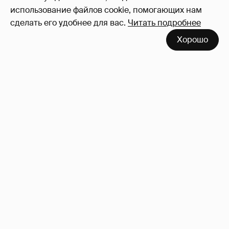
Войдите в аккаунт
, чтобы читать и
использование файлов cookie, помогающих нам
оставлять комментарии
сделать его удобнее для вас.
Читать подробнее
Хорошо
Сколько Собчак заплатит за архив своей
перeписки в Telegram?
3