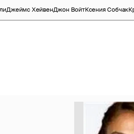
ли
Джеймс Хейвен
Джон Войт
Ксения Собчак
К