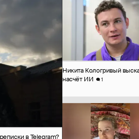
Никита Кологривый выск
насчёт ИИ
1
рeписки в Telegram?