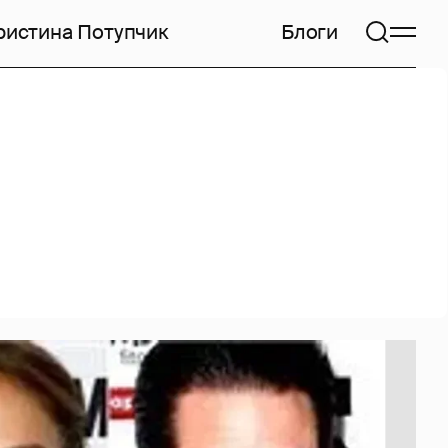
ристина Потупчик
Блоги