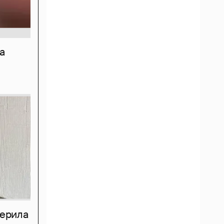
а
мерила