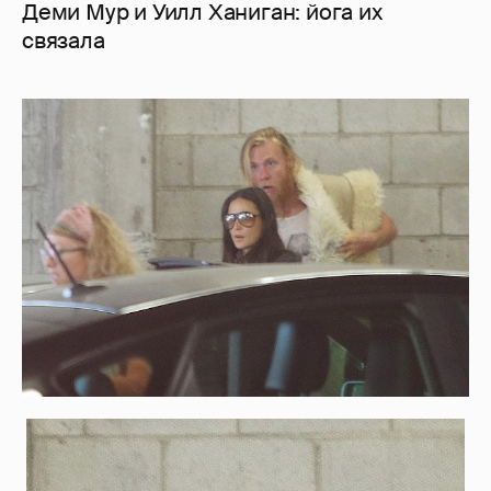
Деми Мур и Уилл Ханиган: йога их
связала