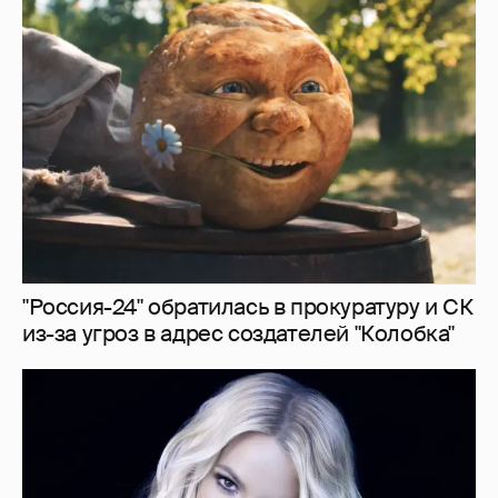
"Россия-24" обратилась в прокуратуру и СК
из-за угроз в адрес создателей "Колобка"
"Я ангел, и это больно". Бритни Спирс
раскритиковала родителей, шоу-бизнес и
себя — за то, что "провалилась как мать"