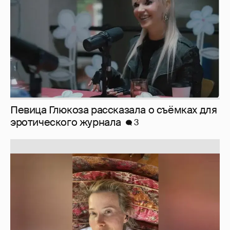
Юлия Высоцкая выложила селфи без
макияжа
2