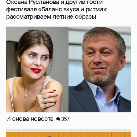
И снова невеста
357