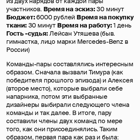
из двух нарядов от каждой пары
участников.
Время на эскиз:
30 минут
Бюджет:
6000 рублей
Время на покупку
ткани:
30 минут
Время на работу:
1 день
Гость -судья:
Лейсан Утяшева (быв.
гимнастка, лицо марки Mercedes-Benz в
России)
Команды-пары составлялись интересным
образом. Сначала вызвали Тимура (как
победителя прошлого эпизода) и Алексея
(второе место), которые выбрали себе
напарника, потом эти выбранные
дизайнеры выбирали следующего члена
команды и так далее. В итоге, пару
составили члены двух команд по мере
того, как они присоединялись. Таким
образом, первая пара как раз и была: