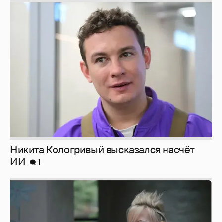
Никита Кологривый высказался насчёт
ИИ
1
Певица Глюкоза рассказала о съёмках для
эротического журнала
3