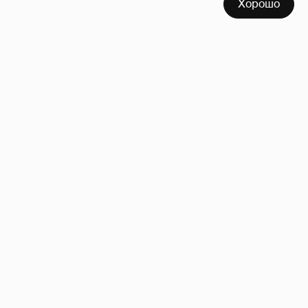
Хорошо
Неужели правда?
143
!!!!!!!!!!!!!!!!!!
110