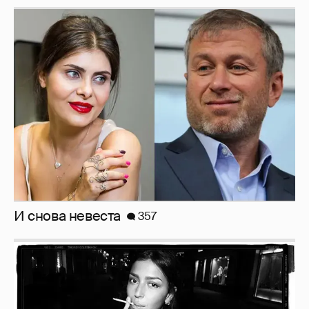
И снова невеста
357