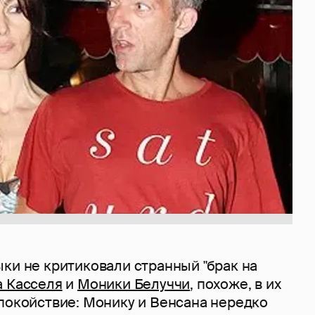
ки не критиковали странный "брак на
а Касселя
и
Моники Белуччи
, похоже, в их
спокойствие: Монику и Венсана нередко