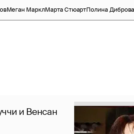
ов
Меган Маркл
Марта Стюарт
Полина Дибров
ччи и Венсан