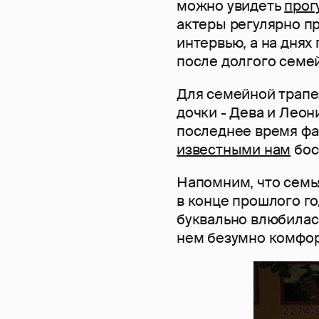
можно увидеть
прог
актеры регулярно пр
интервью, а на днях
после долгого семе
Для семейной трапе
дочки - Дева и Лео
последнее время фас
известными нам
бос
Напомним, что семь
в конце прошлого го
буквально влюбилась
нем безумно комфор