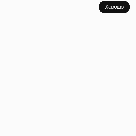
Хорошо
"Оплаченный алиментами хейт". Полина
Диброва снова высказалась о бывшей
жене своего возлюбленного
25