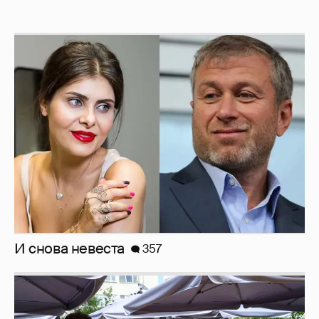
И снова невеста
357