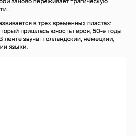
рой заново переживает трагическую
и...
звивается в трех временных пластах:
который пришлась юность героя, 50-е годы
 В ленте звучат голландский, немецкий,
ий языки.