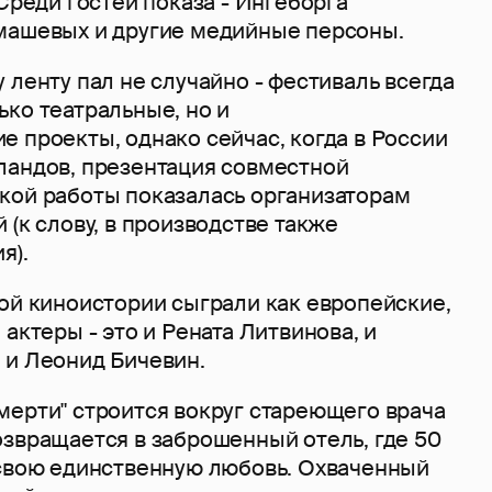
 Среди гостей показа - Ингеборга
машевых и другие медийные персоны.
 ленту пал не случайно - фестиваль всегда
ко театральные, но и
 проекты, однако сейчас, когда в России
ландов, презентация совместной
кой работы показалась организаторам
 (к слову, в производстве также
я).
ой киноистории сыграли как европейские,
 актеры - это и Рената Литвинова, и
 и Леонид Бичевин.
мерти" строится вокруг стареющего врача
озвращается в заброшенный отель, где 50
 свою единственную любовь. Охваченный