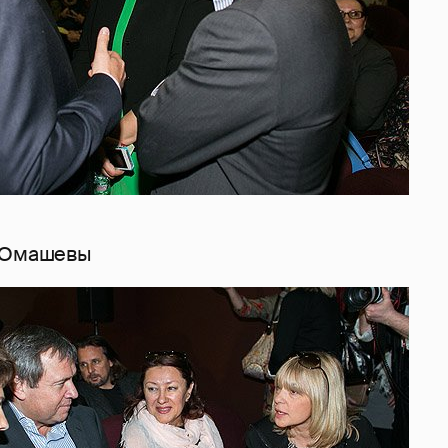
н Юмашевы