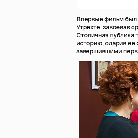
Впервые фильм был 
Утрехте, завоевав с
Столичная публика 
историю, одарив ее
завершившими первы