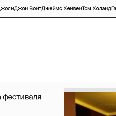
Джоли
Джон Войт
Джеймс Хейвен
Том Холанд
Г
а фестиваля