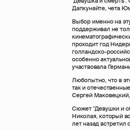
"Девушка и смерть".
Дапкунайте, чета Ю
Выбор именно на эту
поддерживал не толь
кинематографические
проходит год Нидер
голландско-российс
особенно актуальной
участвовала Германи
Любопытно, что в эт
так и отечественные
Сергей Маковецкий,
Сюжет "Девушки и с
Николая, который в
лет назад встретил