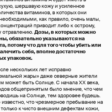
сухую, шершавую кожу и усиленное
личества витаминов, в которых они
необходимыми, как правило, очень малы,
концентраций приводит либо к острому,
у отравлению.
Дозы, в которых можно
ы, обязательно указываются на
а, потому что для того чтобы убить или
алечить себя, вполне достаточно
ых упаковок.
сле нескольких лет исправно
омальной жары» даже северные жители
м может быть Солнце. С начала ХХ века,
годов общепринятым было мнение, что чем
водишь на Солнце, тем здоровее будешь.
о известно, что чрезмерное пребывание на
 только к чисто внешним дефектам кожи,