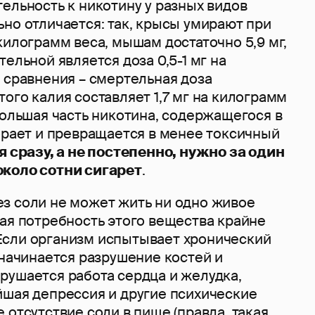
ельность к никотину у разных видов
но отличается: так, крысы умирают при
килограмм веса, мышам достаточно 5,9 мг,
тельной является доза 0,5-1 мг на
 сравнения – смертельная доза
ого калия составляет 1,7 мг на килограмм
большая часть никотина, содержащегося в
орает и превращается в менее токсичный
я сразу, а не постепенно, нужно за один
около сотни сигарет
.
ез соли не может жить ни одно живое
ая потребность этого вещества крайне
г. Если организм испытывает хронический
 начинается разрушение костей и
рушается работа сердца и желудка,
йшая депрессия и другие психические
 отсутствие соли в пище (правда, такая