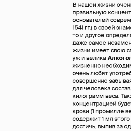
В нашей жизни очен
правильную концент
основателей соврем
1541 гг.) в своей зн
то и другое определ
даже самое незаме
жизни имеет свою см
уж и велика
Алкого
жизненно необходим
очень любят употреб
совершенно забывая
для человека состав
килограмм веса. Та
концентрацией буде
крови (1 промилле в
содержит 1 мл этого
достичь, выпив за о