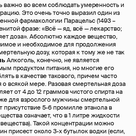
ь важно во всем соблюдать умеренность и
рацию. Это очень точно выразил один из
енной фармакологии Парацельс (1493 –
аменитой фразе: «Всё — яд, всё — лекарство;
яет доза». Абсолютно каждое вещество,
нимое и необходимое для продолжения
ертельную дозу, которая к тому же не так
ль
Алкоголь, конечно, не является
ым продуктом питания, но многие его
лять в качестве такового, причем часто
 о всякой мере. Разовая смертельная доза
ляет от 4 до 12 граммов чистого спирта на
кже для взрослого мужчины смертельной
т присутствие 5-6 промилле этанола в
ещества означает, что в 1 литре жидкости
 вещества). Такой концентрации можно
дин присест около 3-х бутылок водки (если,