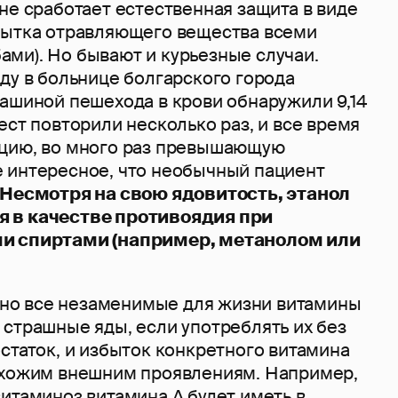
не сработает естественная защита в виде
бытка отравляющего вещества всеми
ми). Но бывают и курьезные случаи.
ду в больнице болгарского города
машиной пешехода в крови обнаружили 9,14
ест повторили несколько раз, и все время
цию, во много раз превышающую
 интересное, что необычный пациент
Несмотря на свою ядовитость, этанол
 в качестве противоядия при
и спиртами (например, метанолом или
о все незаменимые для жизни витамины
 страшные яды, если употреблять их без
статок, и избыток конкретного витамина
охожим внешним проявлениям. Например,
итаминоз витамина А будет иметь в