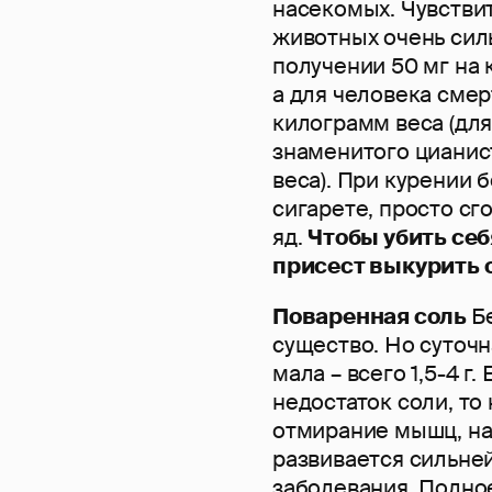
насекомых. Чувствит
животных очень силь
получении 50 мг на 
а для человека смер
килограмм веса (для
знаменитого цианист
веса). При курении 
сигарете, просто сг
яд.
Чтобы убить себ
присест выкурить 
Поваренная соль
Б
существо. Но суточн
мала – всего 1,5-4 
недостаток соли, то
отмирание мышц, на
развивается сильне
заболевания. Полное