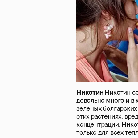
Никотин
Никотин со
довольно много и в 
зеленых болгарских 
этих растениях, вре
концентрации. Нико
только для всех теп