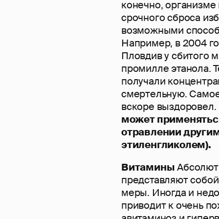
конечно, организме 
срочного сброса из
возможными способа
Например, в 2004 го
Пловдив у сбитого 
промилле этанола. Т
получали концентра
смертельную. Самое
вскоре выздоровел.
может применяться
отравлении другим
этиленгликолем).
Витамины
Абсолютн
представляют собой
меры. Иногда и недо
приводит к очень п
авитаминоз и гиперв