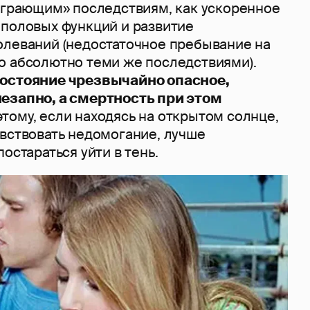
оиграющим» последствиям, как ускоренное
 половых функций и развитие
олеваний (недостаточное пребывание на
о абсолютно теми же последствиями).
состояние чрезвычайно опасное,
езапно, а смертность при этом
тому, если находясь на открытом солнце,
увствовать недомогание, лучше
остараться уйти в тень.