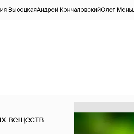
ия Высоцкая
Андрей Кончаловский
Олег Мень
х веществ