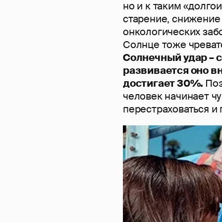
но и к таким «долг
старение, снижение
онкологических заб
Солнце тоже чреват
Солнечный удар – 
развивается оно вн
достигает 30%.
Поэ
человек начинает ч
перестраховаться и п