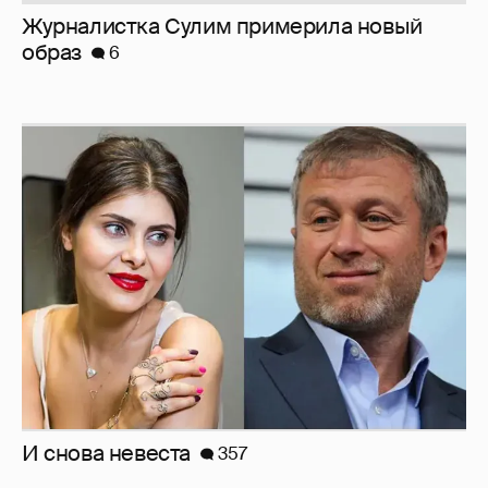
И снова невеста
357