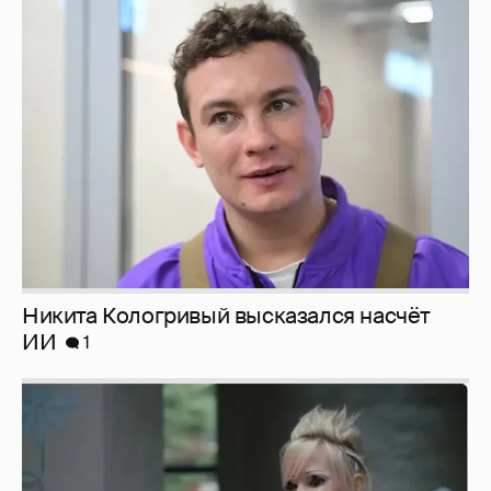
Никита Кологривый высказался насчёт
ИИ
1
Певица Глюкоза рассказала о съёмках для
эротического журнала
3