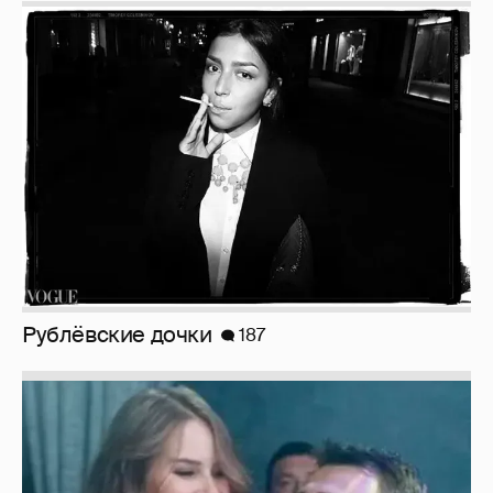
Рублёвские дочки
187
Неужели правда?
143