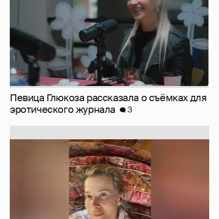
Юлия Высоцкая выложила селфи без
макияжа
2