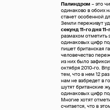
Палиндром
– это ч
одинаково в обоих н
станет особенной дл
Земли переживут уд
секунд 11-го дня 11
размахом отметить э
одинаковых цифр под
пишет британская га
человечество переж
из них было зафикси
октября 2010-го. В
тем, что в нем 12 ра
нам не взбредет в г
шутят британские жу
одинаковых цифр под
Многие хотят отмети
считается, что в эт