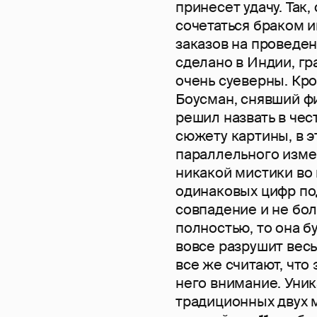
принесет удачу. Так
сочетаться браком и
заказов на проведе
сделано в Индии, г
очень суеверны. Кр
Боусман, снявший фи
решил назвать в чест
сюжету картины, в э
параллельного измер
никакой мистики во
одинаковых цифр под
совпадение и не боле
полностью, то она буд
вовсе разрушит вес
все же считают, что 
него внимание. Уни
традиционных двух 