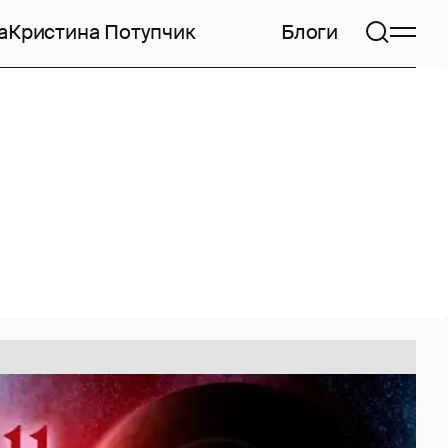
а
Кристина Потупчик
Блоги