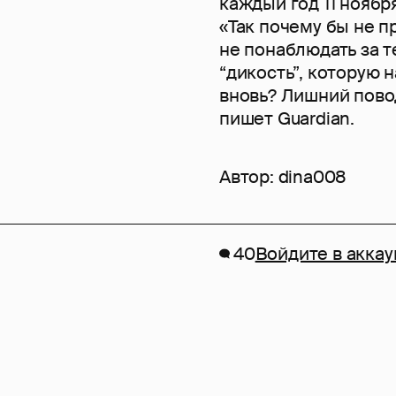
каждый год 11 нояб
«Так почему бы не 
не понаблюдать за т
“дикость”, которую 
вновь? Лишний пово
пишет Guardian.
Автор:
dina008
40
Войдите в аккау