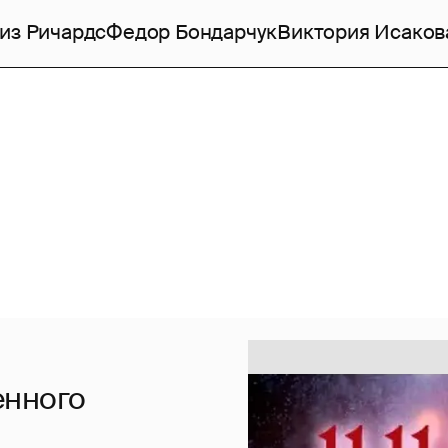
из Ричардс
Федор Бондарчук
Виктория Исаков
енного