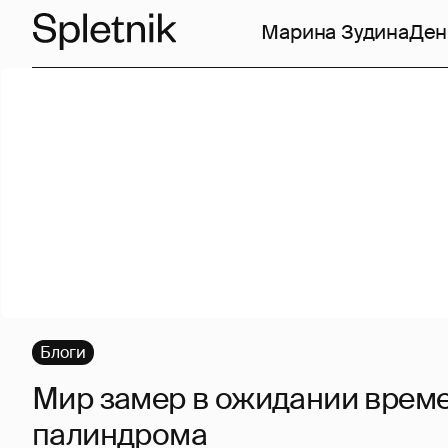
Марина Зудина
Ден
Блоги
Мир замер в ожидании врем
палиндрома