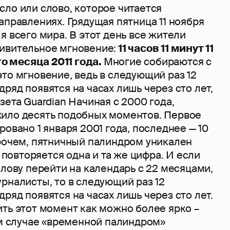
исло или слово, которое читается
аправлениях. Грядущая пятница 11 ноября
я всего мира. В этот день все жители
ивительное мгновение:
11 часов 11 минут 11
-го месяца 2011 года.
Многие собираются с
то мгновение, ведь в следующий раз 12
ряд появятся на часах лишь через сто лет,
зета Guardian Начиная с 2000 года,
ило десять подобных моментов. Первое
ровано 1 января 2001 года, последнее — 10
прочем, пятничный палиндром уникален
з повторяется одна и та же цифра. И если
олову перейти на календарь с 22 месяцами,
рналисты, то в следующий раз 12
ряд появятся на часах лишь через сто лет.
ть этот момент как можно более ярко –
ом случае «временной палиндром»