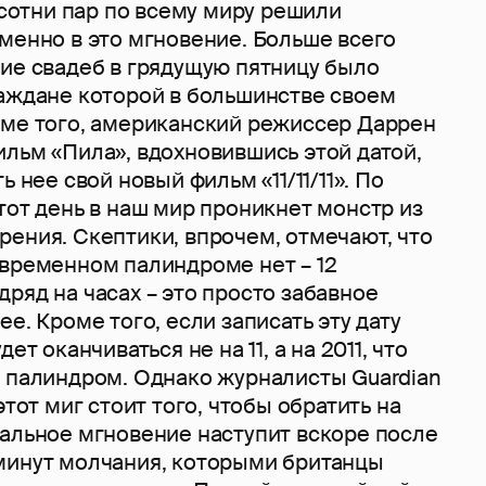
, сотни пар по всему миру решили
менно в это мгновение. Больше всего
ние свадеб в грядущую пятницу было
раждане которой в большинстве своем
оме того, американский режиссер Даррен
льм «Пила», вдохновившись этой датой,
ь нее свой новый фильм «11/11/11». По
тот день в наш мир проникнет монстр из
ения. Скептики, впрочем, отмечают, что
 временном палиндроме нет – 12
ряд на часах – это просто забавное
е. Кроме того, если записать эту дату
ет оканчиваться не на 11, а на 2011, что
ь палиндром. Однако журналисты Guardian
этот миг стоит того, чтобы обратить на
кальное мгновение наступит вскоре после
минут молчания, которыми британцы