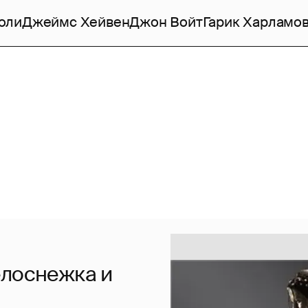
оли
Джеймс Хейвен
Джон Войт
Гарик Харламо
елоснежка и