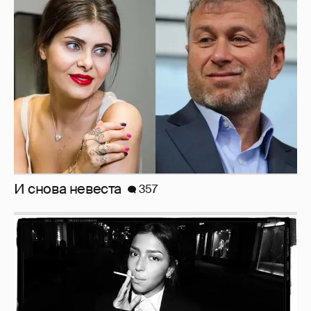
И снова невеста
357