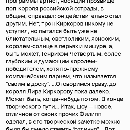
программы артист, носящий прозвище
поп-короля российской эстрады, в
общем, оправдал: он действительно стал
другим. Нет, трон Киркоров никому не
уступил, но пытался быть уже не
блистательным, светлоликим, яснооким,
королем-солнце в перьях и мишуре, а,
быть может, Генрихом Четвертым: более
глубоким и думающим королем-
победителем, хотя по-прежнему
компанейским парнем, что называется,
“своим в доску”. ...Оговоримся сразу, до
короля Лира Киркорову пока далеко.
Может быть, когда-нибудь потом. В конце
творческого пути... Итак, шоу — новое,
отличное от своих прочих Филипп
сделал, в его творческой зачетке можно
было бы смело ставить “отлично”... Вот