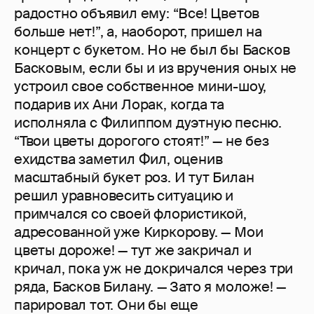
радостно объявил ему: “Все! Цветов
больше нет!”, а, наоборот, пришел на
концерт с букетом. Но не был бы Басков
Басковым, если бы и из вручения оных не
устроил свое собственное мини-шоу,
подарив их Ани Лорак, когда та
исполняла с Филиппом дуэтную песню.
“Твои цветы дорогого стоят!” — не без
ехидства заметил Фил, оценив
масштабный букет роз. И тут Билан
решил уравновесить ситуацию и
примчался со своей флористикой,
адресованной уже Киркорову. — Мои
цветы дороже! — тут же закричал и
кричал, пока уж не докричался через три
ряда, Басков Билану. — Зато я моложе! —
парировал тот. Они бы еще