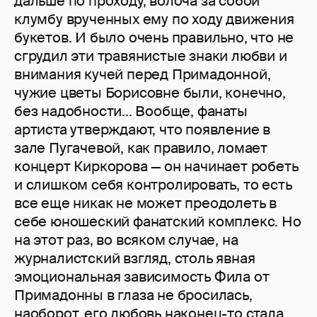
дальше по проходу, волоча за собой
клумбу врученных ему по ходу движения
букетов. И было очень правильно, что не
сгрудил эти травянистые знаки любви и
внимания кучей перед Примадонной,
чужие цветы Борисовне были, конечно,
без надобности... Вообще, фанаты
артиста утверждают, что появление в
зале Пугачевой, как правило, ломает
концерт Киркорова — он начинает робеть
и слишком себя контролировать, то есть
все еще никак не может преодолеть в
себе юношеский фанатский комплекс. Но
на этот раз, во всяком случае, на
журналистский взгляд, столь явная
эмоциональная зависимость Фила от
Примадонны в глаза не бросилась,
наоборот, его любовь наконец-то стала