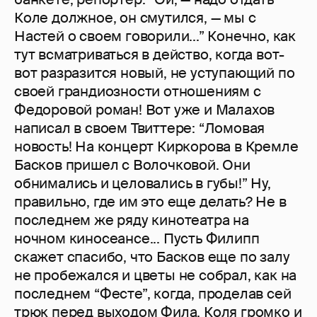
Коле должное, он смутился, — мы с
Настей о своем говорили...” Конечно, как
тут всматриваться в действо, когда вот-
вот разразится новый, не уступающий по
своей грандиозности отношениям с
Федоровой роман! Вот уже и Малахов
написал в своем Твиттере: “Ломовая
новость! На концерт Киркорова в Кремле
Басков пришел с Волочковой. Они
обнимались и целовались в губы!” Ну,
правильно, где им это еще делать? Не в
последнем же ряду кинотеатра на
ночном киносеансе... Пусть Филипп
скажет спасибо, что Басков еще по залу
не пробежался и цветы не собрал, как на
последнем “Фесте”, когда, проделав сей
трюк перед выходом Фила, Коля громко и