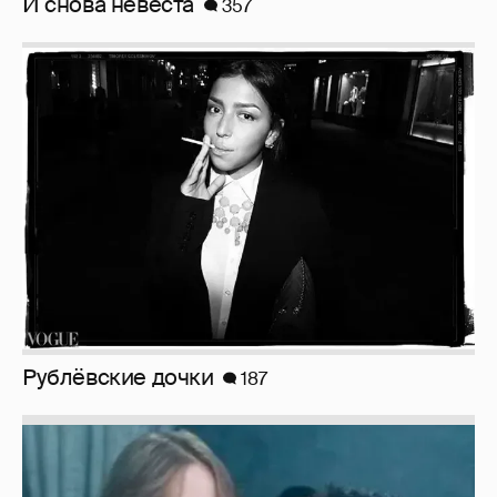
И снова невеста
357
Рублёвские дочки
187