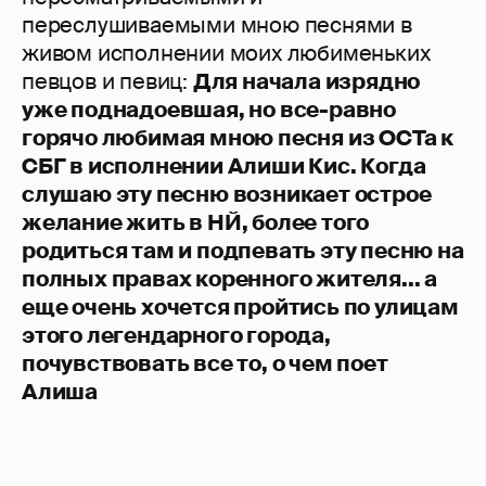
переслушиваемыми мною песнями в
живом исполнении моих любименьких
певцов и певиц:
Для начала изрядно
уже поднадоевшая, но все-равно
горячо любимая мною песня из ОСТа к
СБГ в исполнении Алиши Кис. Когда
слушаю эту песню возникает острое
желание жить в НЙ, более того
родиться там и подпевать эту песню на
полных правах коренного жителя... а
еще очень хочется пройтись по улицам
этого легендарного города,
почувствовать все то, о чем поет
Алиша