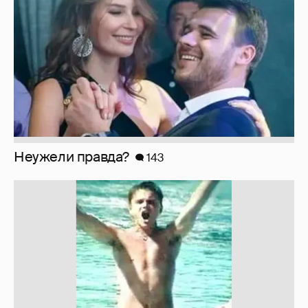
Неужели правда?
143