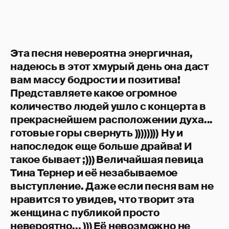
Эта песня невероятна энергичная,
надеюсь в этот хмурый день она даст
вам массу бодрости и позитива!
Представляете какое огромное
количество людей ушло с концерта в
прекраснейшем расположении духа...
готовые горы свернуть ))))))))
Ну и
напоследок еще больше драйва! И
такое бывает ;))) Величайшая певица
Тина Тернер и её незабываемое
выступление. Даже если песня вам не
нравится то увидев, что творит эта
женщина с публикой просто
невероятно... ))) Её невозможно не