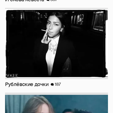
Рублёвские дочки
187
Неужели правда?
143