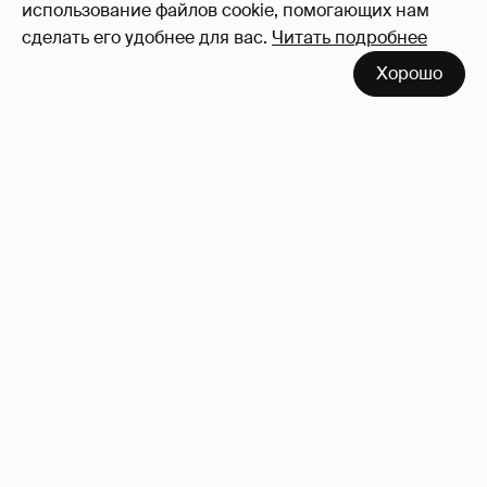
использование файлов cookie, помогающих нам
сделать его удобнее для вас.
Читать подробнее
Хорошо
Анастасия Гребенкина, Женя Малахова,
Оксана Русланова и другие гости
фестиваля «Баланс вкуса и ритма»:
рассматриваем летние образы