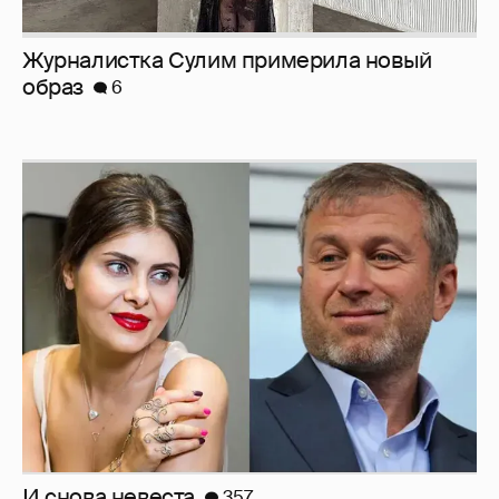
И снова невеста
357