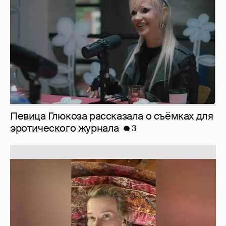
эротического журнала
3
Юлия Высоцкая выложила селфи без
макияжа
2