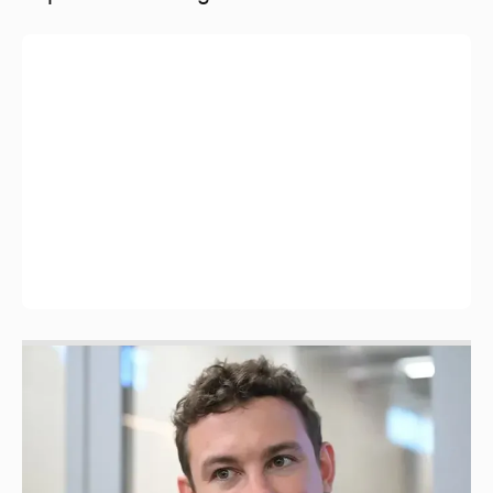
Никита Кологривый высказался насчёт
ИИ
1