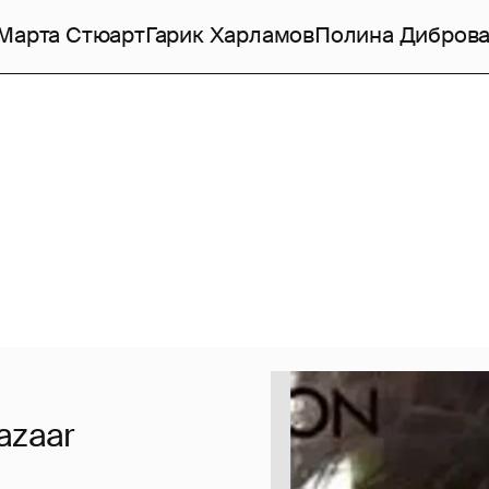
Марта Стюарт
Гарик Харламов
Полина Дибров
azaar