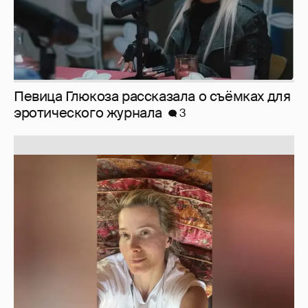
Юлия Высоцкая выложила селфи без
макияжа
2