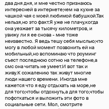
два дня дня, и мне честно признаюсь
интересней в интернете,чем на кухне за
чашкой чая с моей любимой бабушкой.Так
нельзя,но это факт.Я уже не плачу,когда
она уезжает за тысячу километров, и
увижу ли я ее снова - мне тоже
неизвестно. Я ведь тешу себя мыслью,что
могу в любой момент позвонить ей на
мобильный,но вспоминаю что роуминг
съест последнюю сотню на телефоне,а
смс она читать не умеет.И вот так и
живу.К сожалению так живут многие
люди нашего времени. Иногда мне
кажется что я еду отдыхать на море,не
для того,чтобы отдохнуть,а для того,чтобы
пофоткаться и выложить эти фото в
социальные сети. Мол, смотрите