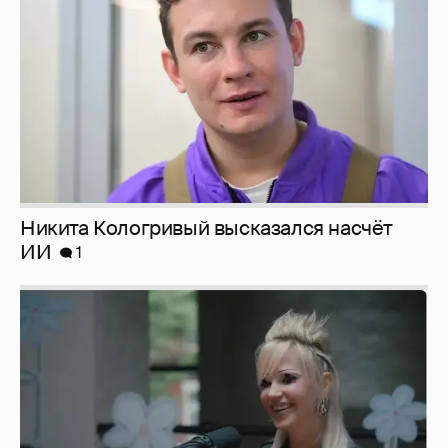
ИИ
1
Певица Глюкоза рассказала о съёмках для
эротического журнала
3