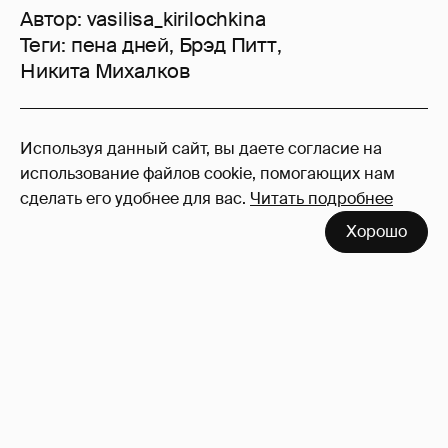
Автор:
vasilisa_kirilochkina
Теги:
пена дней
,
Брэд Питт
,
Никита Михалков
47
Используя данный сайт, вы даете согласие на
Войдите в аккаунт
, чтобы читать и
использование файлов cookie, помогающих нам
оставлять комментарии
сделать его удобнее для вас.
Читать подробнее
Хорошо