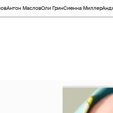
мов
Антон Маслов
Оли Грин
Сиенна Миллер
Анд