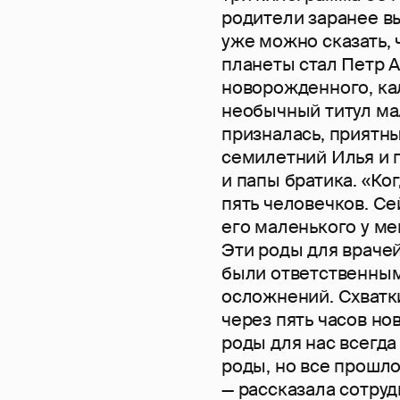
родители заранее вы
уже можно сказать,
планеты стал Петр 
новорожденного, ка
необычный титул ма
призналась, приятны
семилетний Илья и 
и папы братика. «Ко
пять человечков. Се
его маленького у ме
Эти роды для врачей
были ответственным
осложнений. Схватки
через пять часов но
роды для нас всегда
роды, но все прошло
— рассказала сотру