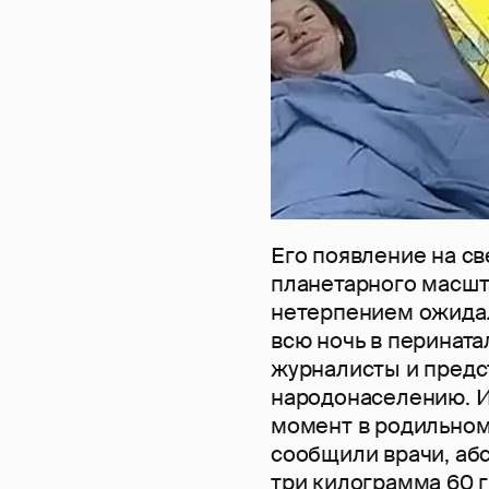
Его появление на с
планетарного масшт
нетерпением ожидал
всю ночь в перината
журналисты и пред
народонаселению. Ин
момент в родильном 
сообщили врачи, аб
три килограмма 60 г