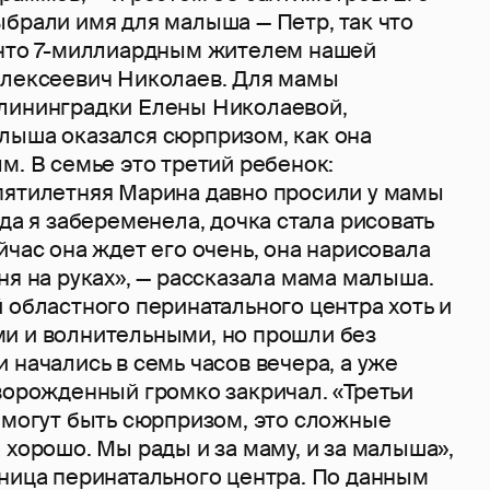
брали имя для малыша — Петр, так что
 что 7-миллиардным жителем нашей
Алексеевич Николаев. Для мамы
лининградки Елены Николаевой,
лыша оказался сюрпризом, как она
м. В семье это третий ребенок:
пятилетняя Марина давно просили у мамы
гда я забеременела, дочка стала рисовать
йчас она ждет его очень, она нарисовала
ня на руках», — рассказала мама малыша.
 областного перинатального центра хоть и
и и волнительными, но прошли без
 начались в семь часов вечера, а уже
ворожденный громко закричал. «Третьи
 могут быть сюрпризом, это сложные
 хорошо. Мы рады и за маму, и за малыша»,
дница перинатального центра. По данным