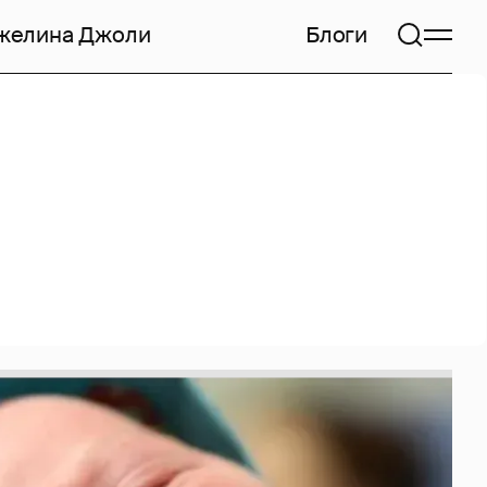
желина Джоли
Блоги