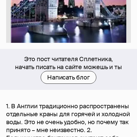
Это пост читателя Сплетника,
начать писать на сайте можешь и ты
Написать блог
1. В Англии традиционно распространены отдельные краны для горячей и холодной воды. Это не очень удобно, но почему так принято – мне неизвестно. 2. Большинство британцев считают себя англичанами, в то время как шотландцы — только шотландцами, а ирландцы — исключительно ирландцами. 3. Акценты, в зависимости от части Великобритании и даже части города (Лондона, например), значительно варьируются. Иногда также по степени привилегированности классов. 4. Англичане дико холодостойкие люди, дети ходят в школу в коротких штанах и юбках с гольфами до самых холодов, поэтому увидеть человека в майке в ноябре — нормальное явление. 5. Они действительно обожают пабы. Каждую пятницу вы встретите огромную толпу, пьющую пиво и традиционный эль в пабах, причем люди будут стоять даже на улице в холод, если им не хватило места. 6. В Лондоне все очень тесное и компактное, квартиры в основном небольшие, как и кафе и рестораны. 7. Из-за этой компактности к вам за столик могут подсадить кого-то, если вы сидите за столом для четверых, а вас всего двое. 8. Иногда кажется, что англичане обожают толпу. В пабах бывает столько людей, что создается впечатлениео том, что можно «стоять» только с подсогнутыми ногами. При этом это не останавливает новых посетителей. 9. Даже если ваш английский весьма среднего уровня, вам скажут, что вы говорите хорошо. В случае возражений добавят, что их русский в любом случае хуже. 10. В местных супермаркетах просто тьма готовой еды на любой вкус, которую надо употребить в течение нескольких дней после покупки. Там можно найти и китайскую, и индийскую, и английскую и черт знает еще какую кухню. 11. Такси просто невероятно дорогое, но его можно остановить абсолютно везде и в любое время. Например, от аэропорта до центра меньше чем за 2500–3000 рублей не доедешь, хотя он находится сразу за городом, а не в ближнем «замкадье». 12. В Лондоне невероятно огромный и развитый метрополитен, он доходит до всех уголков города, включая аэропорт, и невероятно интегрирован с вокзалами. 13. Стоимость проезда зависит от того из какой в какую «зону» города вы едете. Центр — 1 зона, всего их 6, если мне не изменяет память. Тарифы сильно варьируются в зависимости от расстояния. 14. Минимальный тариф в метро — что-то около 150 руб, что немало. 15. По всему городу можно найти станции с велосипедами. Используя кредитную карточку, их можно взять напрокат на определенный срок. На день стоит всего около 70 руб и это дико удобно. 16. Многие симпатизируют Путину и называют его реально мужественным и суровым политиком. 17. Когда рассказываешь правду о РФ, многие искренне сопереживают и удивляются, как мы там живем. 18. В отличие от Москвы, в Лондоне мало суши-баров, но в целом кухня разнообразнее. Очень много индийских ресторанов. 19. Общее количество ресторанов просто огромно. 20. Абсолютно в любом районе можно найти прачечную, так как стирать дома рубашки и майки вообще не принято. 21. У многих англичан в роли нянек выступают балийки, тайки и филиппинки. Иногда они почти не говорят по-английски, и как их понимают дети – для меня загадка до сих пор. 22. Если говорить о политике, многие согласятся, что западная демократия — говно, как и политика в целом. 23. Если ты сказал, что из России, то первый вопрос, который тебе зададут, из Москвы ты или нет. 24. Даже в центре города можно встретить ларьки и крошечные магазины, где продаются пакистанцами и индусами разные левые брендовые шмотки. 25. Каждые выходные с утра на многих площадях и сквериках образовываются ярмарки фермерской и домашней еды, после 13.00 их днем с огнем не сыщешь. 26. Кстати, никто не поймет время 15.00, только 3 pm. Наша система используется только в армии для обозначения направления, типа «противник на 16.00». 27. Многие англичане гордятся своей армией и фактом наличия ядерного оружия. 28. Почти всегда при оформлении услуг, пополнении счета и т. д. разговариваешь с телефонным роботом. 29. Многие англичане побывали в Париже всего раз или вовсе не побывали, хотя на поезде из центра Лондона до центра Парижа путь занимает всего 2 часа. 30. Толпа у пабов всегда очень шумная, как там люди различают, кто что говорит, я не знаю. 31. Почти во всех пабах из еды есть только традиционные блюда: картошка с рыбой, пюре с сосисками и в лучшем случае бургеры. 32. Встретить среди бела дня человека в смокинге (dinner suit по-английски, костюм для обеда) — абсолютно нормально. 33. В центре нет ни одного торгово-развлекательного центра в нашем понимании. Это чисто американская тема, тут все сегментировано. 34. Без наличия банковской карточки сделать очень многое просто невозможно. 35. Когда рассказываешь про нашу политику, многие удивляются, насколько много мы знаем о ней. Англичане довольно слабо интересуются такими вещами. 36. Почти у любого лондонца дома не меньше 400 каналов в HD с функцией включаемых субтитров, перемоткой и записью передач. 37. Нет ни одного кинотетра, где идет все. Как правило, каждый показывает только определенные фильмы. 38. В лондонском метро есть специальные места для музыкантов, причем они могут очень неплохо зарабатывать. 39. Помимо таких гигантов, как McDonald’s, Burger King и KFC, в Великобритании очень распространены местные сети с разными видами сэндвичей и другими продуктами, в основном не подогреваемыми. По моим наблюдениям, их даже больше, но кроме Subway в России нет ни одной. 40. Англичане извиняются по любому поводу, даже если ничего серьезного не сделали. Например, если человек стоит перед выходом из магазина и заметил ваше секундное замешательство по этому поводу — он извинится. 41. Домой можно заказать почти все: еду, алкоголь и даже кальян. 42. Кассиры могут сказать вам спасибо около 4–7 раз во время одной покупки. 43. Если у вас услышали играющую английскую классику вроде The Beatles, Pink Floyd или Led Zeppelin, то вы сразу вырастаете в их глазах и переходите на новый уровень общения. 44. Иногда на улицах можно встретить просто огромных теток. Честно говоря, я их побаиваюсь. 45. Английский юмор и вправду весьма своебразный. 46. Местные законы обязывают пабы убирать прилегающую территорию на улице, уборщики всегда обходят их стороной. 47. Вход почти во все главные музеи страны абсолютно бесплатный. Вы сами решаете, сколько готовы пожертвовать музею. 48. Никогда не видел бездомных животных. Вряд ли их усыпляют, скорее содержат в специальных питомниках. 49. Ни один продуктовый магазин не работает после 21-22 часов вечера. 50. Многие обычаи и приметы разные в разных частях объединенного королевства (Британии, Шотландии, Ирландии и Уэльсе). 51. Почти на любом продукте из супермаркета и фастфуда будет большая надпись — выращено в Великобритании. 52. Курить в помещениях запрещено повсюду. 53. Можно отыскать клуб на любой вкус. Есть такие, где играет очень жесткая электронная музыка, при этом в нем будет два-три зала с разными направлениями. Народу столько, что пробиться иногда реально сложно. 54. В вагоне метро пассажиры всегда оставляют прочитанные газеты. Вновь прибывшие их берут и тоже читают. Таким образом, газета за день меняет не одного владельца. 55. Кальян тут не очень популярен. Можно найти несколько заведений, сосредоточенных в арабском квартале. При этом курение кальяна тоже запрещено в помещениях, но на улице стоят обогреватели, и народ курит круглый год. Если захотеть, можно отыскать место, где сделают внутри, но предупредят, что заберут, если придут копы. 56. В отличие от многих других европейцев, англичане с удовольствием ходят в гости. Хотя для того, чтобы пригласили вас, должно пройти какое-то время. 57. Вместо мании на iPhone как у нас, тут почти у всех BlackBerry. Посредством его сервиса передачи данных в закодированном виде (BBM) координировались многие погромы этим летом. После этого государство потребовало предоставить доступ к этой информации. 58. Агентства по недвижимости всегда хотят вас обмануть, пользуясь вашим незнанием местного законодательства. 59. Если что-то существенное заказываете домой (мебель, ковер, технику), то это просто ад. В новых домах все принимает консьерж. Но если его нет, то никогда не говорят точное время доставки. Обычно что-то вроде с 2 до 9 вечера. Звонят за 30 минут, так что особо далеко из дома не выйдешь. 60. Из-за такой системы доставки все соседи «страхуют» друг друга и принимают груз за вас, если они дома. 61. Среднегодовое количество осадков составляет 584 мм, что меньше, чем в Риме или Сиднее. Так что вечные лондонские дожди — миф. 62. Почти у каждого есть зонтик, потому что дождь может начаться совсем внезапно. Но обычно он идет недолго и быстро сходит на нет. 63. Очень распространены деньги в виде монет. Самая большая достоинством в 2 фунта соответствует 100 рублям у нас. 64. Обычные полицейские не носят с собой огнестрельное оружие. 65. На улице можно встретить породы, кажется, всех собак в мире. Некоторые просто помешаны на собаках. 66. Таксисты очень разговорчивые. Если с ними поддерживать разговор и быть учтивым, то можно даже получить приглашение вместе пропустить стаканчик в пабе. 67. Строители – почти все выходцы из Восточной Европы, нередко можно услышать и русскую речь. 68. Иногда можно встретить старушек и дедков лет по 70–80, которые одеваются по моде 40-50-х годов и выглядят очень консервативно, но в них есть какой-то шарм и достоинство. 69. Также можно встретить старика лет 70-ти в парадной военной королевской форме или в форме ВМФ. К таким людям в обществе принято относиться с особым уважением. 70. Люди бывают очень обидчивыми. Если вы случайно кого-то задели и не извинились, то вам скажут, что вы плохо воспитаны и напомнят о необходимости говорить сорри в таких случаях. 71. В целом, продукты очень свежие и разнообразные. Кроме сметаны, черного хл:), докторской колбасы и кефира можно найти все. 72. Если уж вы совсем соскучились по родине, то к вашим услугам магазины с русскими продуктами и русские рестораны. Обычно их держат выходцы из России и стран СНГ. 73. Лондон — город очередей. Тут очереди в Stаrbucks,