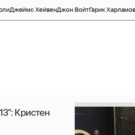
оли
Джеймс Хейвен
Джон Войт
Гарик Харламо
3": Кристен