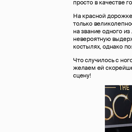
просто в качестве го
На красной дорожке
только великолепное
на звание одного из
невероятную выдержк
костылях, однако по
Что случилось с ног
желаем ей скорейше
сцену!