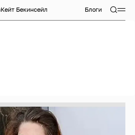
в
Кейт Бекинсейл
Блоги