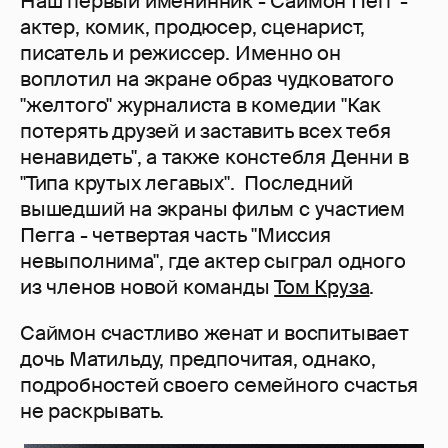
Наш первый именинник - Саймон Пегг -
актер, комик, продюсер, сценарист,
писатель и режиссер. Именно он
воплотил на экране образ чудковатого
"желтого" журналиста в комедии "Как
потерять друзей и заставить всех тебя
ненавидеть", а также констебля Денни в
"Типа крутых легавых". Последний
вышедший на экраны фильм с участием
Пегга - четвертая часть "Миссия
невыполнима", где актер сыграл одного
из членов новой команды
Том Круза
.
Саймон счастливо женат и воспитывает
дочь Матильду, предпочитая, однако,
подробностей своего семейного счастья
не раскрывать.