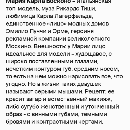
Мария Карла Босконо
– итальянская
топ-модель, муза Рикардо Тиши,
любимица Карла Лагерфельда,
единственное «лицо» модных домов
Эмилио Пуччи и Эрме, героиня
рекламной компании великолепного
Москино. Внешность: у Марии лицо
идеальное для модели – худощавое, с
широко поставленными глазами,
нечетким контуром губ, средним носом,
то есть на нем можно нарисовать все, что
угодно. Но в жизни таких девушек
называют серыми мышами. Рецепт: ее
красит загар и естественный макияж,
либо сугубо женственный и утонченный
образ - с винными губами, темными
бровями и контрастными чертами.