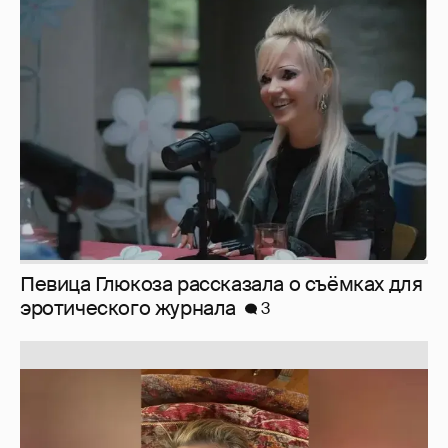
Певица Глюкоза рассказала о съёмках для
эротического журнала
3
Юлия Высоцкая выложила селфи без
макияжа
2