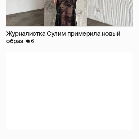
Анастасия Гребенкина, Женя Малахова,
Оксана Русланова и другие гости
фестиваля «Баланс вкуса и ритма»:
рассматриваем летние образы