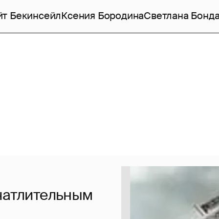
йт Бекинсейл
Ксения Бородина
Светлана Бонд
ечатлительным