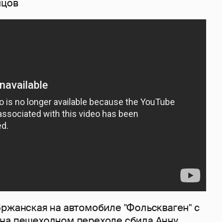
йцов
бржанская на автомобиле "Фольскваген" с
на пешеходном переходе сбила Анну