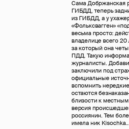
Сама Добржанская р
ГИБДД, теперь задн
из ГИБДД, а у ухаж
«Фольксвагген» «под
весьма просто: дейс
владелице всего 20 
за который она чет
ПДД. Такую информа
журналисты. Добави
заключили под страж
официальные источни
вспомнить нередкие
остаются безнаказа
близости к местным 
версия происшедшег
россиянин. Тем боле
имела ник Kisochka