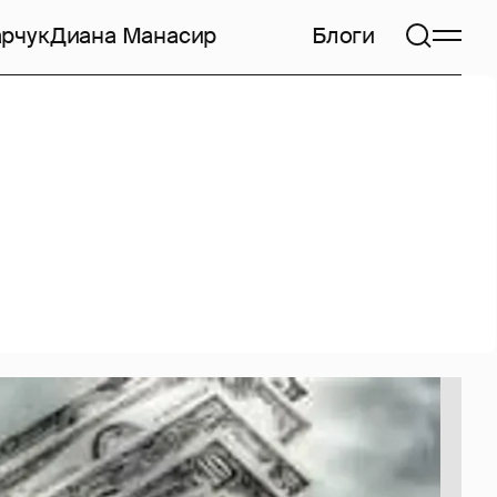
арчук
Диана Манасир
Блоги