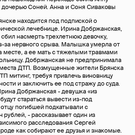
й дочерью Соней. Анна и Соня Сиваковы
янске находится под подпиской о
рической лечебнице. Ирина Добржанская,
 сбил насмерть трехлетнюю девочку,
з-за нервного срыва. Малышка умерла от
а месте, а ее мать с тяжелыми травмами
больницу. Добржанская не предпринимала
 места ДТП. Возмущенные жители Брянска
ТП митинг, требуя привлечь виновницу
ности и заключить ее под стражу до суда.
Ирина Добржанская - девушка «из
 будут стараться вывести из-под
 отцу погибшей подкатывали с
 рублей, - рассказывает один из
висимого расследования Сергей
вроде как собирают ее друзья и знакомые.