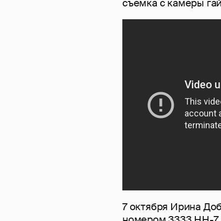
съемка с камеры га
7 октября Ирина До
номером 3333 НН-7 