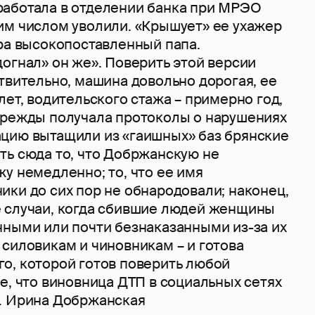
аботала в отделении банка при МРЭО
им числом уволили. «Крышует» ее ухажер
ера высокопоставленный папа.
огнал» он же». Поверить этой версии
твительно, машина довольно дорогая, ее
лет, водительского стажа – примерно год,
ырежды получала протоколы о нарушениях
цию вытащили из «гаишных» баз брянские
ть сюда то, что Добржанскую не
у немедленно; то, что ее имя
ки до сих пор не обнародовали; наконец,
 случаи, когда сбившие людей женщины
нными или почти безнаказанными из-за их
силовикам и чиновникам – и готова
о, которой готов поверить любой
е, что виновница ДТП в социальных сетях
… Ирина Добржанская