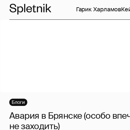
Гарик Харламов
Ке
Блоги
Авария в Брянске (особо вп
не заходить)