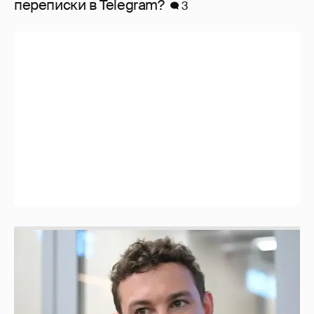
перeписки в Telegram?
3
Никита Кологривый высказался насчёт
ИИ
1