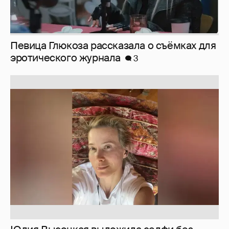
Юлия Высоцкая выложила селфи без
макияжа
2