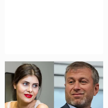
И снова невеста
357
Анастасия Гребенкина, Женя Малахова,
Оксана Русланова и другие гости
фестиваля «Баланс вкуса и ритма»: