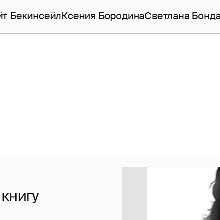
йт Бекинсейл
Ксения Бородина
Светлана Бонд
 книгу