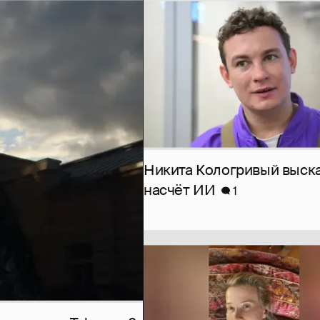
Никита Кологривый выск
насчёт ИИ
1