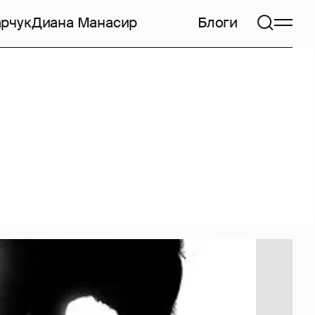
арчук
Диана Манасир
Блоги