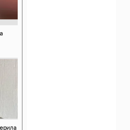
а
мерила