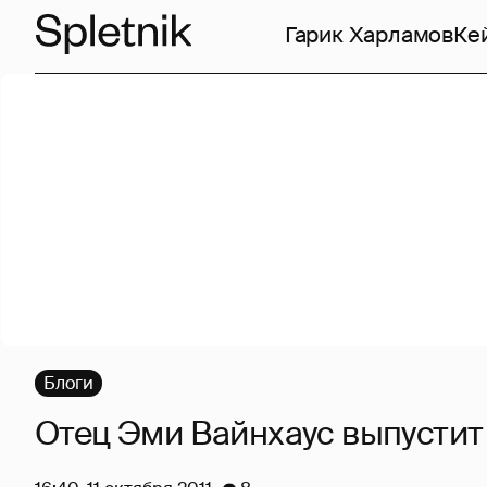
Гарик Харламов
Ке
Блоги
Отец Эми Вайнхаус выпустит