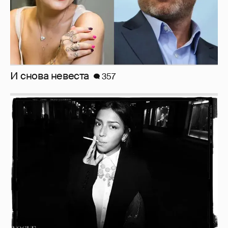
И снова невеста
357