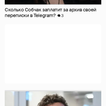
Сколько Собчак заплатит за архив своей
перeписки в Telegram?
3
Никита Кологривый высказался насчёт