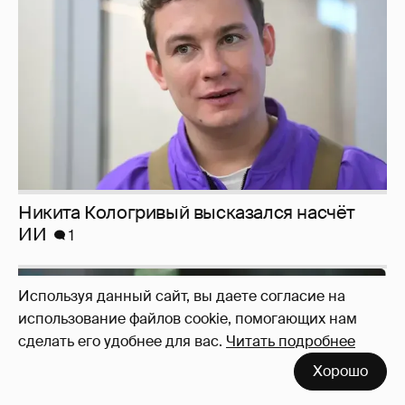
ИИ
1
Используя данный сайт, вы даете согласие на
Певица Глюкоза рассказала о съёмках для
использование файлов cookie, помогающих нам
эротического журнала
3
сделать его удобнее для вас.
Читать подробнее
Хорошо