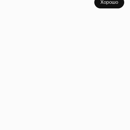
Хорошо
Сколько Собчак заплатит за архив своей
перeписки в Telegram?
3