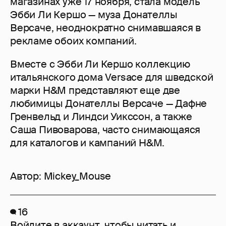
магазинах уже 17 ноября, стала модель
Эбби Ли Кершо — муза Донателлы
Версаче, неоднократно снимавшаяся в
рекламе обоих компаний.
Вместе с Эбби Ли Кершо коллекцию
итальянского дома Versace для шведской
марки H&M представляют еще две
любимицы Донателлы Версаче — Дафне
Гренвельд и Линдси Уикссон, а также
Саша Пивоварова, часто снимающаяся
для каталогов и кампаний H&M.
Автор:
Mickey_Mouse
16
Войдите в аккаунт
, чтобы читать и