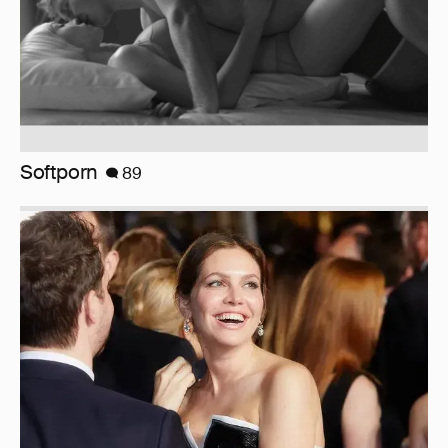
Миро и Холина о Жуковой
138