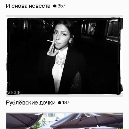
И снова невеста
357
Рублёвские дочки
187