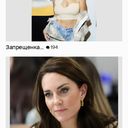
Марк Рош: "Кэтрин, принцесса Уэльская,
перенесла удаление матки и лечится от
рака толстого кишечника."
30
10 лет спустя. Как сложилась жизнь
героинь Сплетника?
228