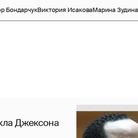
р Бондарчук
Виктория Исакова
Марина Зудина
кла Джексона