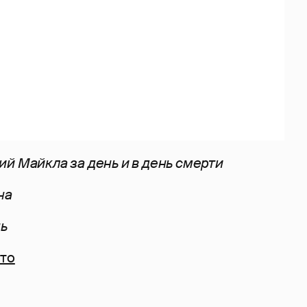
й Майкла за день и в день смерти
на
нь
то