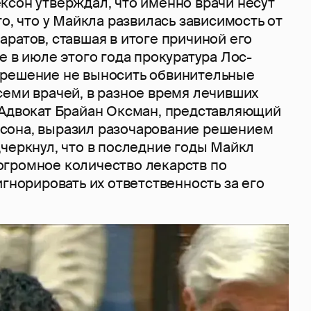
ксон утверждал, что именно врачи несут
то, что у Майкла развилась зависимость от
ратов, ставшая в итоге причиной его
е в июле этого года прокуратура Лос-
 решение не выносить обвинительные
семи врачей, в разное время лечивших
 Адвокат Брайан Оксман, представляющий
сона, выразил разочарование решением
черкнул, что в последние годы Майкл
громное количество лекарств по
игнорировать их ответственность за его