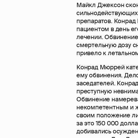
Майкл Джексон скон
сильнодействующих
препаратов. Конрад
пациентом в день е
лечении. Обвинение
смертельную дозу с
привело к летальном
Конрад Мюррей кате
ему обвинения. Дел
заседателей. Конра
преступную невнима
Обвинение намерева
некомпетентным и ж
своим положение ли
за это 150 000 долл
добивались осужден