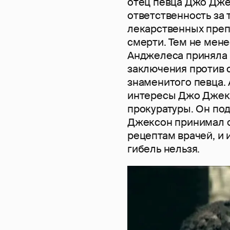
отец певца Джо Дже
ответственность за 
лекарственных препа
смерти. Тем не мене
Анджелеса приняла
заключения против 
знаменитого певца.
интересы Джо Джек
прокуратуры. Он под
Джексон принимал о
рецептам врачей, и 
гибель нельзя.