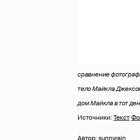
сравнение фотографи
тело Майкла Джексо
дом Майкла в тот де
Источники:
Текст
Фо
Автор:
sunnyrain