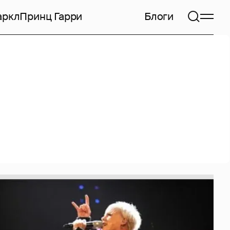
аркл
Принц Гарри
Блоги