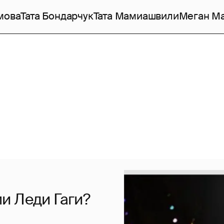
мова
Тата Бондарчук
Тата Мамиашвили
Меган М
и Леди Гаги?