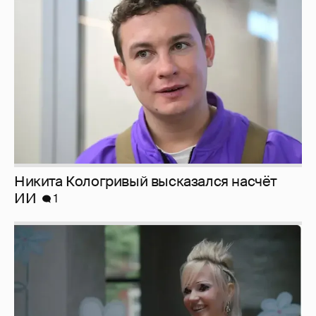
Никита Кологривый высказался насчёт
ИИ
1
Певица Глюкоза рассказала о съёмках для
эротического журнала
3