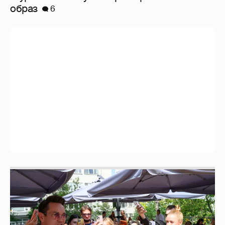
Анастасия Гребенкина, Женя Малахова,
Оксана Русланова и другие гости
фестиваля «Баланс вкуса и ритма»:
рассматриваем летние образы