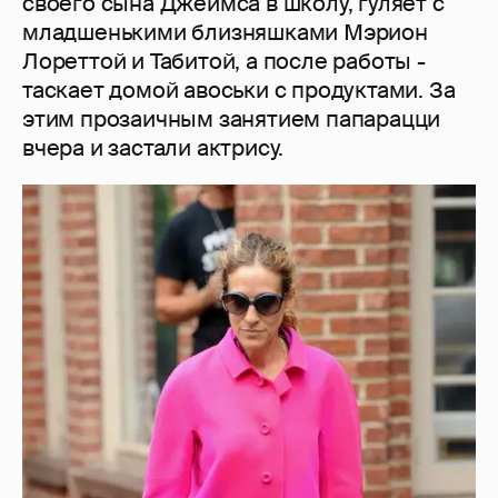
своего сына Джеймса в школу, гуляет с
младшенькими близняшками Мэрион
Лореттой и Табитой, а после работы -
таскает домой авоськи с продуктами. За
этим прозаичным занятием папарацци
вчера и застали актрису.