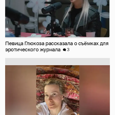
Юлия Высоцкая выложила селфи без
макияжа
2