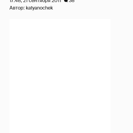
17:48, 21 сентября 2011
38
Автор:
katyanochek