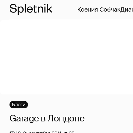
Ксения Собчак
Диа
Блоги
Garage в Лондоне