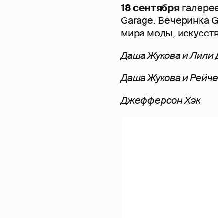
18 сентября
галерее
Garage. Вечеринка G
мира моды, искусств
Даша Жукова и Лили
Даша Жукова и Рейче
Джефферсон Хэк