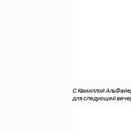
С Камиллой АльФайед
для следующей вече