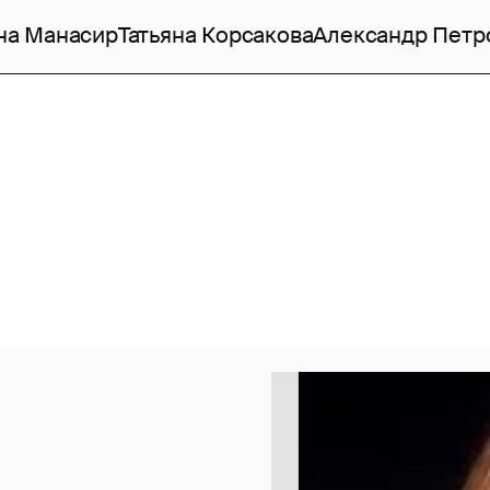
на Манасир
Татьяна Корсакова
Александр Петр