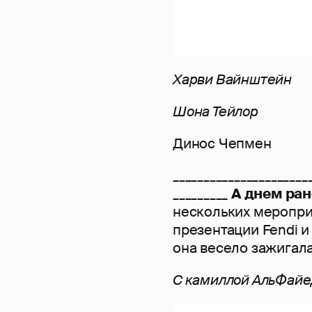
Харви Вайнштейн
Шона Тейлор
Динос Чепмен
______________________
_________
А днем ран
нескольких меропри
презентации Fendi и
она весело зажигала
С камиллой АльФайе