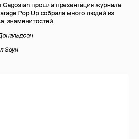
 Gagosian прошла презентация журнала
arage Pop Up собрала много людей из
а, знаменитостей.
 Дональдсон
л Зоуи