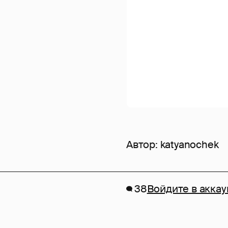
Автор:
katyanochek
38
Войдите в аккау