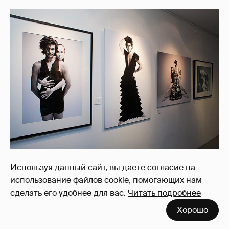
Используя данный сайт, вы даете согласие на
Источники: Арина
использование файлов cookie, помогающих нам
Мостовщикова/Spletnik.ru
сделать его удобнее для вас.
Читать подробнее
Хорошо
Автор:
Spltnk