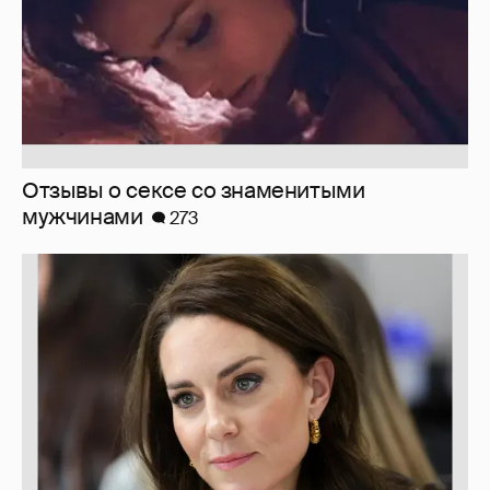
Марк Рош: "Кэтрин, принцесса Уэльская,
перенесла удаление матки и лечится от
рака толстого кишечника."
30
Зачем нам вообще платить налоги? (или:
как работают наши деньги, когда мы