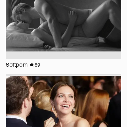
Миро и Холина о Жуковой
138