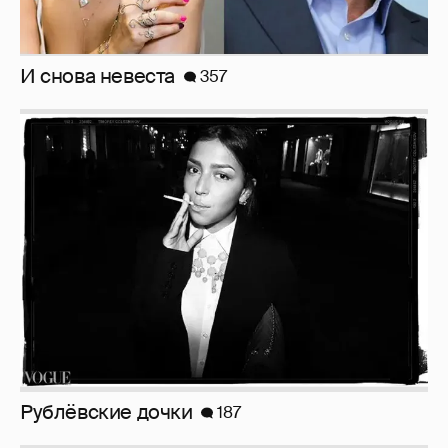
И снова невеста
357
Рублёвские дочки
187