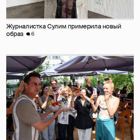
Анастасия Гребенкина, Женя Малахова,
Оксана Русланова и другие гости
фестиваля «Баланс вкуса и ритма»:
рассматриваем летние образы