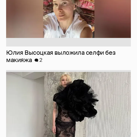
Журналистка Сулим примерила новый
образ
6