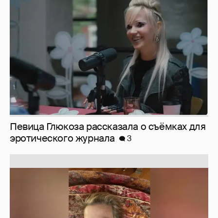
Певица Глюкоза рассказала о съёмках для
эротического журнала
3
Юлия Высоцкая выложила селфи без
макияжа
2