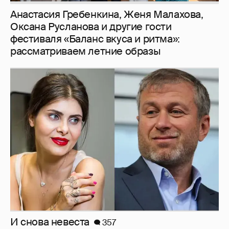
И снова невеста
357